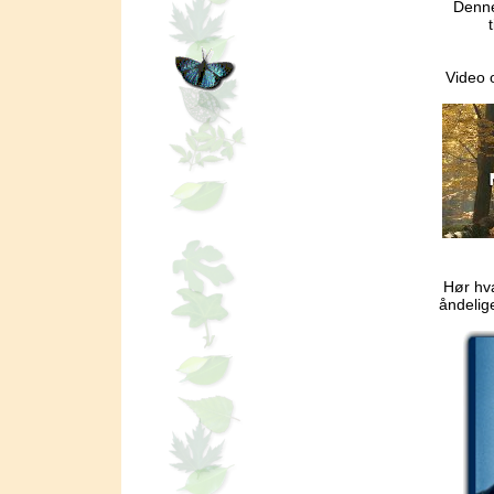
Denne 
Video 
Hør hv
åndelige