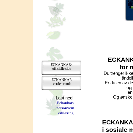
ECKANKA
ECKANKARs
for 
offisielle side
Du trenger ikke
åndeli
ECKANKAR
Er du en av de
verden rundt
opp
en
Og ønsker
Last ned
Eckankars
personvern-
erklæring
ECKANKAR
i sosiale