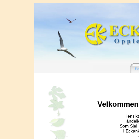
Fo
Velkommen 
Hensikt
åndeli
Som Sjel 
I Eckank