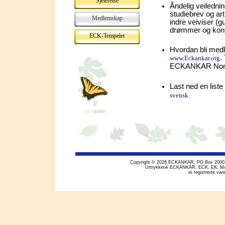
Sjelereise
Åndelig veilednin
studiebrev og art
Medlemskap
indre veiviser (g
drømmer og kon
ECK-Tempelet
Hvordan bli med
.
www.Eckankar.org
ECKANKAR No
Last ned en list
svensk.
Copyright © 2026 ECKANKAR, PO Box 2000, Mi
Uttrykkene ECKANKAR, ECK, EK, M
er registrerte v