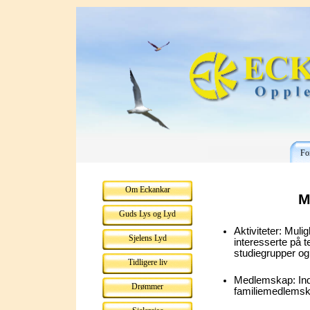
Fo
Om Eckankar
M
Guds Lys og Lyd
Aktiviteter: Muli
Sjelens Lyd
interesserte på 
studiegrupper og
Tidligere liv
Medlemskap: Ind
Drømmer
familiemedlemsk